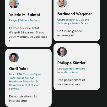
Ferdinand Wegener
Valérie M. Saintot
Chefredakteur @ Cologne
Lawyer | Adjunct Professor
Technology Review & Law
La voie à suivre, l’état
Ce fut une grande
d’esprit à incarner. Bravo
expérience !
Joey Montani. Je vous suis
!
Philippe Künzler
Garif Yalak
Directeur des Archives
fédérales suisses
Dr. sc. ETH, Country Digital
Transformation Lead
Très passionnant et
Healthcare, Education &
soutien innovant !
Governance, CDA Cisco
Schweiz
Démonstration très
intéressante