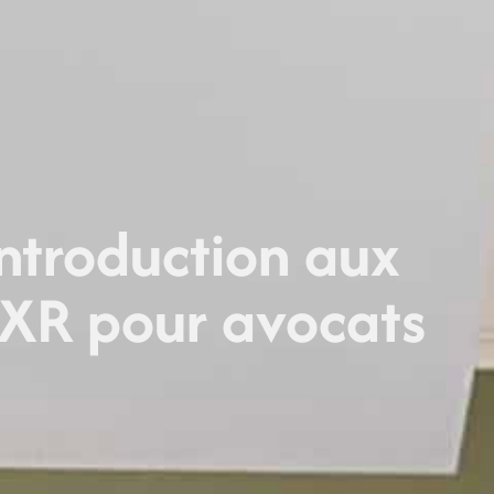
ntroduction aux
 XR pour avocats